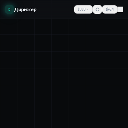
Дирижёр
D
$
USD
EN